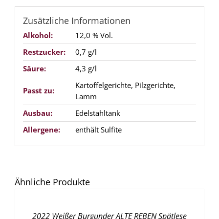
Zusätzliche Informationen
Alkohol:
12,0 % Vol.
Restzucker:
0,7 g/l
Säure:
4,3 g/l
Kartoffelgerichte, Pilzgerichte,
Passt zu:
Lamm
Ausbau:
Edelstahltank
Allergene:
enthält Sulfite
IN
Ähnliche Produkte
DEN
WARENKORB
/
2022 Weißer Burgunder ALTE REBEN Spätlese
DETAILS