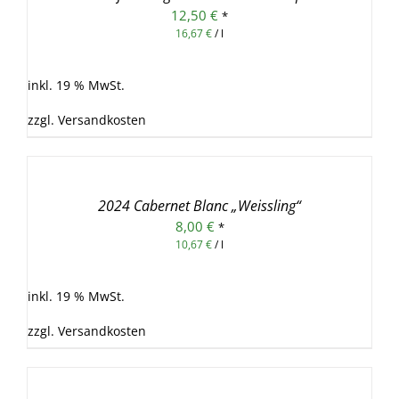
12,50
€
*
16,67
€
/
l
inkl. 19 % MwSt.
zzgl.
Versandkosten
IN
DEN
WARENKORB
/
2024 Cabernet Blanc „Weissling“
DETAILS
8,00
€
*
10,67
€
/
l
inkl. 19 % MwSt.
zzgl.
Versandkosten
IN
DEN
WARENKORB