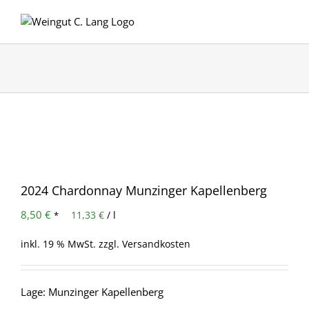
Zum
Inhalt
springen
2024 Chardonnay Munzinger Kapellenberg
8,50
€
11,33
€
/
l
*
inkl. 19 % MwSt.
zzgl.
Versandkosten
Lage: Munzinger Kapellenberg